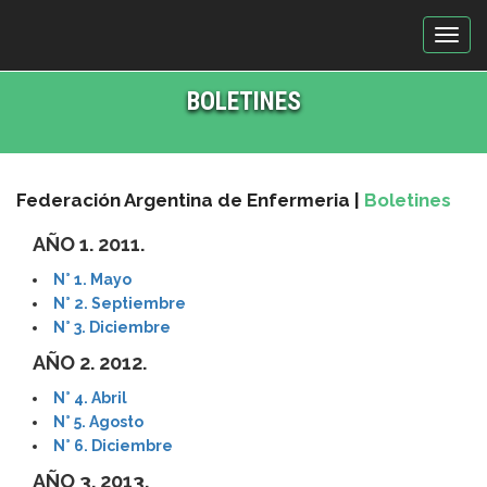
T
o
g
BOLETINES
g
l
e
n
Federación Argentina de Enfermeria
|
Boletines
a
v
AÑO 1. 2011.
i
g
N° 1. Mayo
a
N° 2. Septiembre
t
N° 3. Diciembre
i
AÑO 2. 2012.
o
n
N° 4. Abril
N° 5. Agosto
N° 6. Diciembre
AÑO 3. 2013.