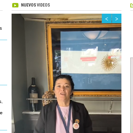
NUEVOS
VIDEOS
<
>
s
s,
de