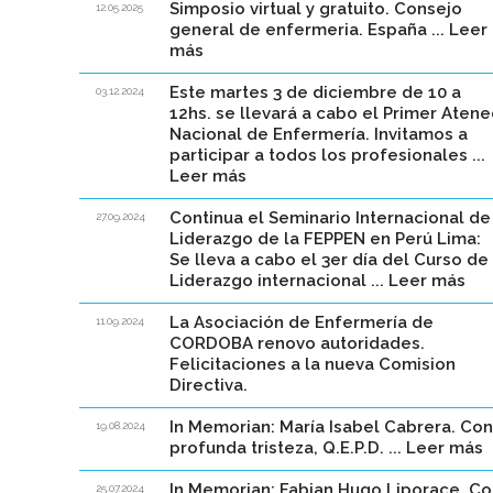
Simposio virtual y gratuito. Consejo
12.05.2025
general de enfermeria. España ... Leer
más
Este martes 3 de diciembre de 10 a
03.12.2024
12hs. se llevará a cabo el Primer Aten
Nacional de Enfermería. Invitamos a
participar a todos los profesionales ...
Leer más
Continua el Seminario Internacional de
27.09.2024
Liderazgo de la FEPPEN en Perú Lima:
Se lleva a cabo el 3er día del Curso de
Liderazgo internacional ... Leer más
La Asociación de Enfermería de
11.09.2024
CORDOBA renovo autoridades.
Felicitaciones a la nueva Comision
Directiva.
In Memorian: María Isabel Cabrera. Con
19.08.2024
profunda tristeza, Q.E.P.D. ... Leer más
In Memorian: Fabian Hugo Liporace. Co
25.07.2024