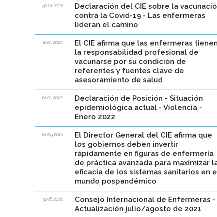
Declaración del CIE sobre la vacunaci
30.01.2022
contra la Covid-19 - Las enfermeras
lideran el camino
El CIE afirma que las enfermeras tiene
10.01.2022
la responsabilidad profesional de
vacunarse por su condición de
referentes y fuentes clave de
asesoramiento de salud
Declaración de Posición - Situación
01.01.2022
epidemiológica actual - Violencia -
Enero 2022
El Director General del CIE afirma que
01.09.2021
los gobiernos deben invertir
rápidamente en figuras de enfermería
de práctica avanzada para maximizar l
eficacia de los sistemas sanitarios en e
mundo pospandémico
Consejo Internacional de Enfermeras -
31.08.2021
Actualización julio/agosto de 2021