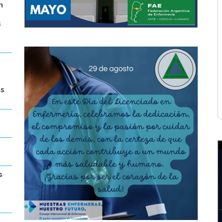
n
s
ás
s