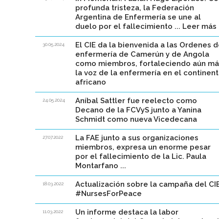
profunda tristeza, la Federación
Argentina de Enfermería se une al
duelo por el fallecimiento ... Leer más
El CIE da la bienvenida a las Ordenes 
30.05.2024
enfermería de Camerún y de Angola
como miembros, fortaleciendo aún má
la voz de la enfermería en el continen
africano
Aníbal Sattler fue reelecto como
24.05.2024
Decano de la FCVyS junto a Yanina
Schmidt como nueva Vicedecana
La FAE junto a sus organizaciones
27.07.2022
miembros, expresa un enorme pesar
por el fallecimiento de la Lic. Paula
Montarfano ...
Actualización sobre la campaña del CI
18.03.2022
#NursesForPeace
Un informe destaca la labor
11.03.2022