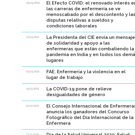
El Efecto COVID: el renovado interés e
29.04.2021
las carreras de enfermería se ve
menoscabado por el descontento y la
disputas relativas a sueldos y
condiciones laborales
La Presidenta del CIE envía un mensaje
27.04.2021
de solidaridad y apoyo a las
enfermeras que están combatiendo la
pandemia en India y en todos los dem
lugares
FAE. Enfermería y la violencia en el
03.04.2021
lugar de trabajo
La COVID-19 pone de relieve
15.03.2021
desigualdades de género
El Consejo Internacional de Enfermera
01.02.2021
anuncia los ganadores del Concurso
Fotográfico del Día Internacional de la
Enfermera
Día de la Salud Universal 2020. Salud
12.12.2020