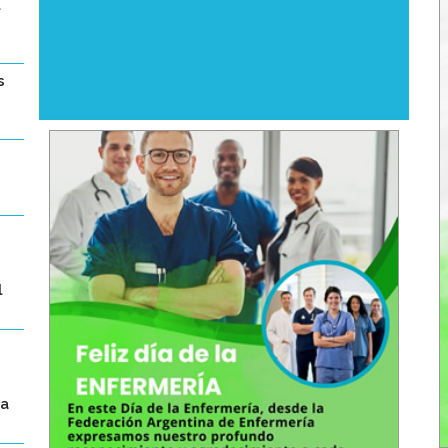
l
s
l
la