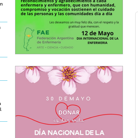
ón
n
a
l