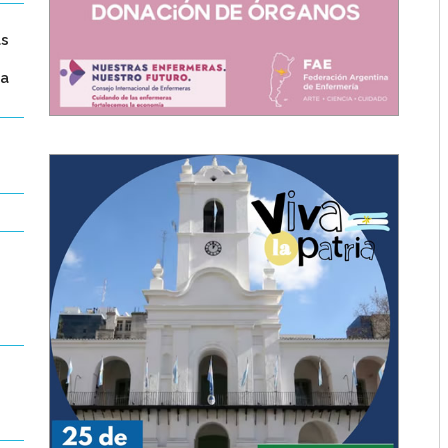
as
ca
d