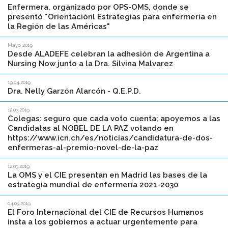
Enfermera, organizado por OPS-OMS, donde se
presentó "Orientaciónl Estrategias para enfermería en
la Región de las Américas"
Mayo 2019
Desde ALADEFE celebran la adhesión de Argentina a
Nursing Now junto a la Dra. Silvina Malvarez
19.04.2019
Dra. Nelly Garzón Alarcón - Q.E.P.D.
12.03.2019
Colegas: seguro que cada voto cuenta; apoyemos a las
Candidatas al NOBEL DE LA PAZ votando en
https://www.icn.ch/es/noticias/candidatura-de-dos-
enfermeras-al-premio-novel-de-la-paz
12.03.2019
La OMS y el CIE presentan en Madrid las bases de la
estrategia mundial de enfermería 2021-2030
04.03.2019
El Foro Internacional del CIE de Recursos Humanos
insta a los gobiernos a actuar urgentemente para