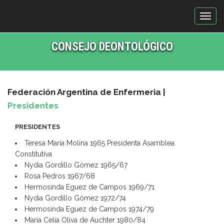
T
o
g
CONSEJO DEONTOLÓGICO
g
l
e
n
Federación Argentina de Enfermeria
|
a
Presidentes
v
i
PRESIDENTES
g
a
Teresa María Molina 1965 Presidenta Asamblea
t
Constitutiva
i
Nydia Gordillo Gómez 1965/67
o
Rosa Pedros 1967/68
n
Hermosinda Eguez de Campos 1969/71
Nydia Gordillo Gómez 1972/74
Hermosinda Eguez de Campos 1974/79
María Celia Oliva de Auchter 1980/84